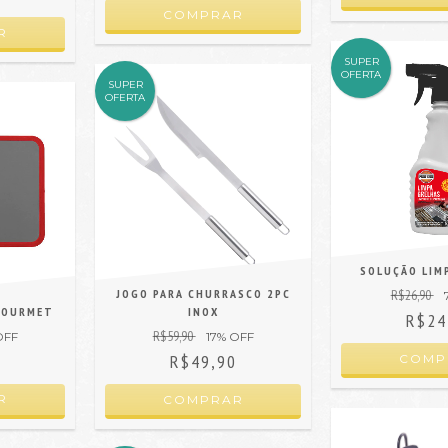
SUPER
OFERTA
SUPER
OFERTA
SOLUÇÃO LIM
JOGO PARA CHURRASCO 2PC
R$26,90
GOURMET
INOX
R$24
R$59,90
OFF
17
% OFF
0
R$49,90
R