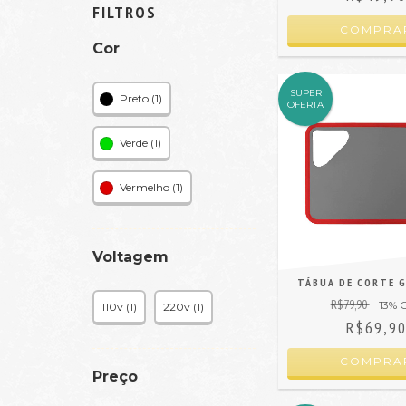
FILTROS
Cor
SUPER
Preto (1)
OFERTA
Verde (1)
Vermelho (1)
Voltagem
TÁBUA DE CORTE 
R$79,90
13
% 
110v (1)
220v (1)
R$69,9
COMPRA
Preço