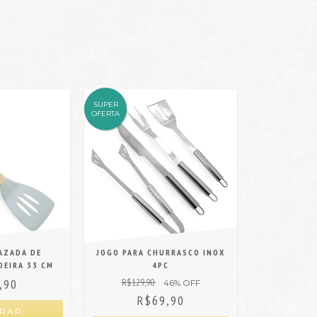
SUPER
OFERTA
AZADA DE
JOGO PARA CHURRASCO INOX
DEIRA 33 CM
4PC
,90
R$129,90
46
% OFF
R$69,90