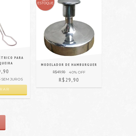
ESTOQUE
ÉTRICO PARA
QUEIRA
MODELADOR DE HAMBURGUER
9,90
R$49,90
40
% OFF
R$29,90
5
SEM JUROS
RAR