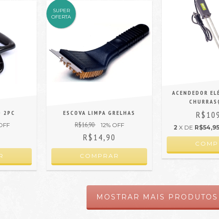
SUPER
OFERTA
ACENDEDOR EL
CHURRAS
O 2PC
ESCOVA LIMPA GRELHAS
R$10
R$16,90
OFF
12
% OFF
2
X DE
R$54,9
0
R$14,90
COMP
MOSTRAR MAIS PRODUTOS