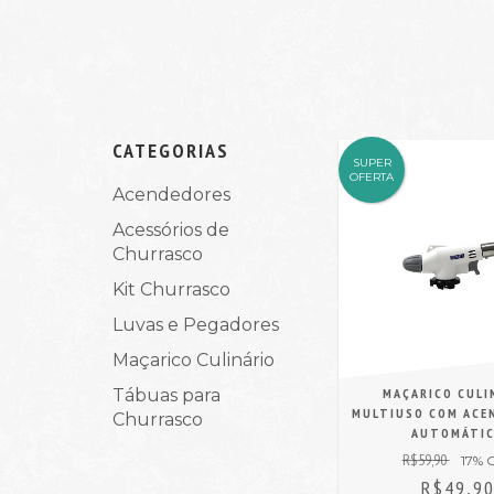
CATEGORIAS
SUPER
OFERTA
Acendedores
Acessórios de
Churrasco
Kit Churrasco
Luvas e Pegadores
Maçarico Culinário
Tábuas para
MAÇARICO CULI
MULTIUSO COM ACE
Churrasco
AUTOMÁTI
R$59,90
17
% 
R$49,9