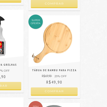
SUPER
OFERTA
PA GRELHAS
TÁBUA DE BAMBU PARA PIZZA
7
% OFF
,90
R$69,90
29
% OFF
R$49,90
SEM