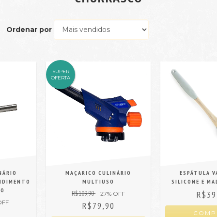
Ordenar por
SUPER
OFERTA
NÁRIO
MAÇARICO CULINÁRIO
ESPÁTULA V
NDIMENTO
MULTIUSO
SILICONE E MA
CO
R$109,90
R$39
27
% OFF
OFF
R$79,90
0