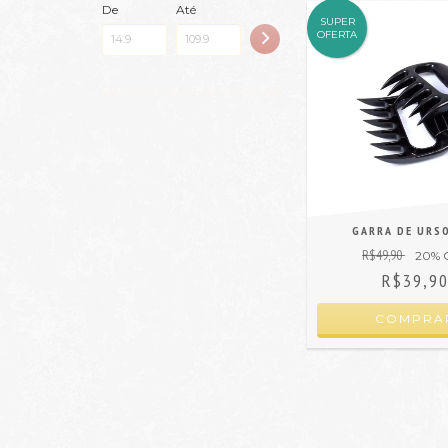
De
Até
SUPER
OFERTA
GARRA DE URS
R$49,90
20
% 
R$39,9