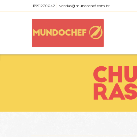
11991270042
vendas@mundochef.com.br